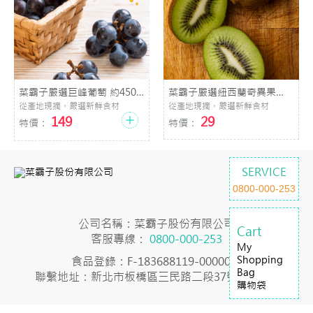
菜霸子嚴選巨峰葡萄 約450g
菜霸子嚴選紐西蘭奇異果
(±10%)/盒
125g (±10%)/粒
從產地現摘，嚴選新鮮食材
從產地現摘，嚴選新鮮食材
149
29
特價：
特價：
SERVICE
0800-000-253
公司名稱：菜霸子股份有限公司
Cart
客服專線：
0800-000-253
My
Shopping
食品登錄：F-183688119-00000-7
Bag
聯繫地址：新北市板橋區三民路二段37號23樓之2
購物袋