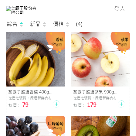
登入
綜合
新品
價格
(4)
菜霸子嚴選香蕉 400g
菜霸子嚴選蘋果 900g
(±10%)(約2-5入) 廠商直送
(±10%)(2-5入) 廠商直送
從產地現摘，嚴選新鮮食材
從產地現摘，嚴選新鮮食材
79
179
特價：
特價：