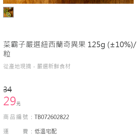
菜霸子嚴選紐西蘭奇異果 125g (±10%)/
粒
從產地現摘，嚴選新鮮食材
34
29
元
商品編號：
TB072602822
運 費：
低溫宅配