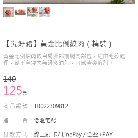
【究好豬】黃金比例絞肉（精裝）
黃金比例絞肉取自肩胛部前腿肉部位，經由粗絞處
理，幾乎全瘦肉無過多油脂，口感清爽鮮甜。
140
125
元
商品編號：
TB022309812
運 費：
低溫宅配
付款方式：
線上刷 卡/ LinePay / 全盈+PAY