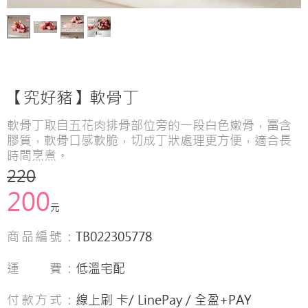
【究好豬】軟骨丁
軟骨丁取自五花肉排骨部位旁的一段白色嫩骨，富含
膠質，軟骨口感軟脆，切成丁狀處理更方便，適合長
時間烹煮。
220
200
元
商品編號：
TB022305778
運 費：
低溫宅配
付款方式：
線上刷 卡/ LinePay / 全盈+PAY