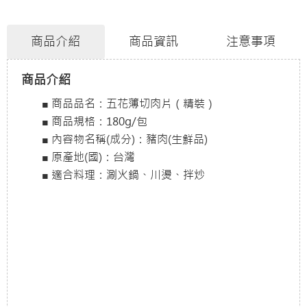
商品介紹
商品資訊
注意事項
商品介紹
■ 商品品名：五花薄切肉片（精裝）
■ 商品規格：180g/包
■ 內容物名稱(成分)：豬肉(生鮮品)
■ 原產地(國)：台灣
■ 適合料理：涮火鍋、川燙、拌炒