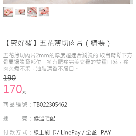
【究好豬】五花薄切肉片（精裝）
五花薄切肉片2mm的厚度超適合涮燙的.取自背脊下方
骨周邊腹脅部位，擁有肥瘦完美交疊的雙重口感，瘦
肉久煮不柴，油脂清香不膩口。
190
170
元
商品編號：
TB022305462
運 費：
低溫宅配
付款方式：
線上刷 卡/ LinePay / 全盈+PAY