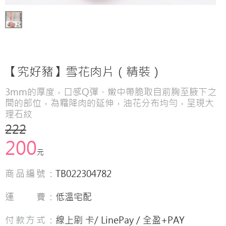
【究好豬】雪花肉片（精裝）
3mm的厚度，口感Q彈、嫩中帶脆取自前胸至腋下之
間的部位，為霜降肉的延伸，油花分布均勻，呈現大
理石紋
222
200
元
商品編號：
TB022304782
運 費：
低溫宅配
付款方式：
線上刷 卡/ LinePay / 全盈+PAY