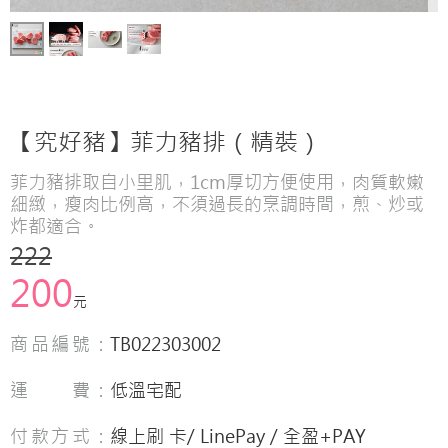
【究好豬】菲力豬排（精裝）
菲力豬排取自小里肌，1cm厚切方便使用，肉質軟嫩
細緻，瘦肉比例高，不須過長的烹調時間，煎、炒或
炸都適合。
222
200
元
商品編號：
TB022303002
運 費：
低溫宅配
付款方式：
線上刷 卡/ LinePay / 全盈+PAY