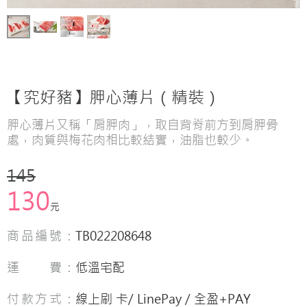
【究好豬】胛心薄片（精裝）
胛心薄片又稱「肩胛肉」，取自背脊前方到肩胛骨
處，肉質與梅花肉相比較結實，油脂也較少。
145
130
元
商品編號：
TB022208648
運 費：
低溫宅配
付款方式：
線上刷 卡/ LinePay / 全盈+PAY