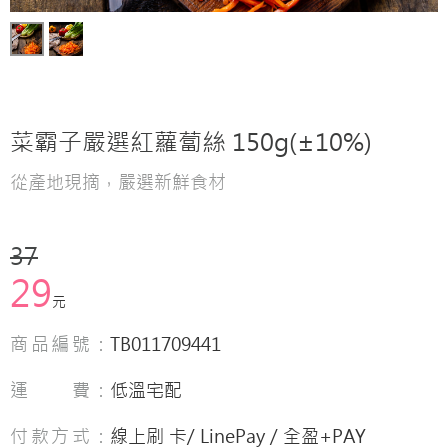
菜霸子嚴選紅蘿蔔絲 150g(±10%)
從產地現摘，嚴選新鮮食材
37
29
元
商品編號：
TB011709441
運 費：
低溫宅配
付款方式：
線上刷 卡/ LinePay / 全盈+PAY