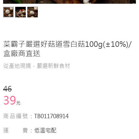
菜霸子嚴選好菇道雪白菇100g(±10%)/
盒廠商直送
從產地現摘，嚴選新鮮食材
46
39
元
商品編號：
TB011708914
運 費：
低溫宅配