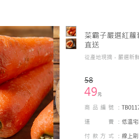
菜霸子嚴選紅蘿蔔 6
直送
從產地現摘，嚴選新
58
49
元
商品編號：
TB011
運 費：
低溫宅
付款方式：
線上刷 卡