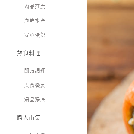
肉品推薦
海鮮水產
安心蛋奶
熟食料理
即時調理
美食饗宴
湯品湯底
職人市集