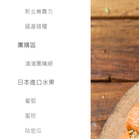
新北青農力
國產雜糧
團購區
滿滿團購網
日本進口水果
葡萄
蜜柑
哈密瓜