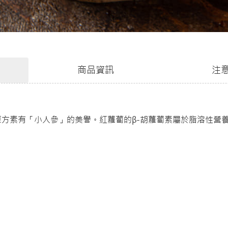
商品資訊
注
東方素有「小人參」的美譽。紅蘿蔔的β-胡蘿蔔素屬於脂溶性營