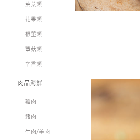
葉菜類
花果類
根莖類
蕈菇類
辛香類
肉品海鮮
雞肉
豬肉
牛肉/羊肉