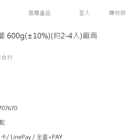
登入
購物袋
00g(±10%)(約2-4入)廠商
鮮食材
707670
配
/ LinePay / 全盈+PAY