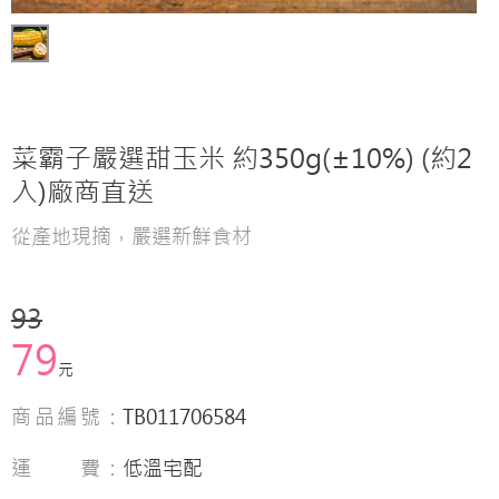
菜霸子嚴選甜玉米 約350g(±10%) (約2
入)廠商直送
從產地現摘，嚴選新鮮食材
93
79
元
商品編號：
TB011706584
運 費：
低溫宅配