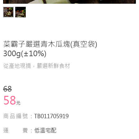
菜霸子嚴選青木瓜塊(真空袋)
300g(±10%)
從產地現摘，嚴選新鮮食材
68
58
元
商品編號：
TB011705919
運 費：
低溫宅配