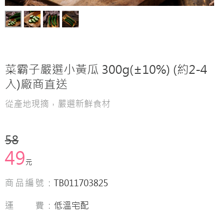
菜霸子嚴選小黃瓜 300g(±10%) (約2-4
入)廠商直送
從產地現摘，嚴選新鮮食材
58
49
元
商品編號：
TB011703825
運 費：
低溫宅配