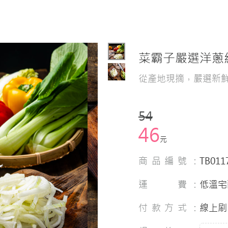
菜霸子嚴選洋蔥絲(
從產地現摘，嚴選新
54
46
元
商品編號：
TB011
運 費：
低溫宅
付款方式：
線上刷 卡