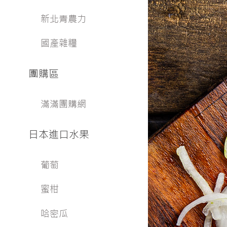
新北青農力
國產雜糧
團購區
滿滿團購網
日本進口水果
葡萄
蜜柑
哈密瓜