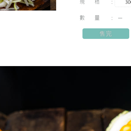
規格：
30
數量：
售完