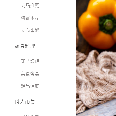
肉品推薦
海鮮水產
安心蛋奶
熟食料理
即時調理
美食饗宴
湯品湯底
職人市集