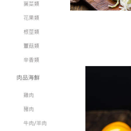
葉菜類
花果類
根莖類
蕈菇類
辛香類
肉品海鮮
雞肉
豬肉
牛肉/羊肉