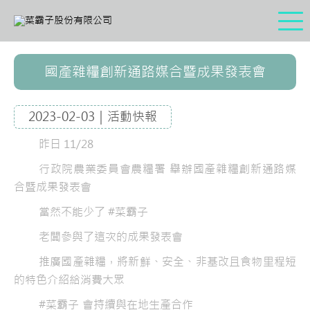
國產雜糧創新通路媒合暨成果發表會
2023-02-03｜活動快報
昨日 11/28
行政院農業委員會農糧署 舉辦國產雜糧創新通路媒
合暨成果發表會
當然不能少了 #菜霸子
老闆參與了這次的成果發表會
推廣國產雜糧，將新鮮、安全、非基改且食物里程短
的特色介紹給消費大眾
#菜霸子 會持續與在地生產合作