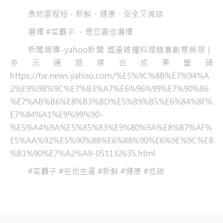
食物里程短，新鮮、健康、安全又減碳
選擇 #菜霸子 ，是您最佳選擇
新聞報導-yahoo新聞 國產雜糧料理競賽創意無限｜
多元通路媒合成果豐碩
https://tw.news.yahoo.com/%E5%9C%8B%E7%94%A
2%E9%9B%9C%E7%B3%A7%E6%96%99%E7%90%86
%E7%AB%B6%E8%B3%BD%E5%89%B5%E6%84%8F%
E7%84%A1%E9%99%90-
%E5%A4%9A%E5%85%83%E9%80%9A%E8%B7%AF%
E5%AA%92%E5%90%88%E6%88%90%E6%9E%9C%E8
%B1%90%E7%A2%A9-051132635.html
#菜霸子 #在地生產 #新鮮 #健康 #低碳