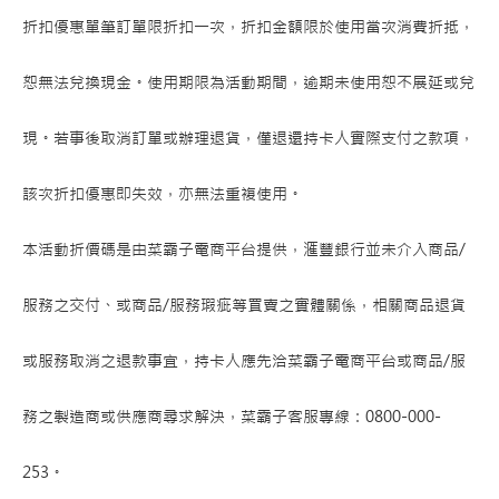
折扣優惠單筆訂單限折扣一次，折扣金額限於使用當次消費折抵，
恕無法兌換現金。使用期限為活動期間，逾期未使用恕不展延或兌
現。若事後取消訂單或辦理退貨，僅退還持卡人實際支付之款項，
該次折扣優惠即失效，亦無法重複使用。
本活動折價碼是由菜霸子電商平台提供，滙豐銀行並未介入商品/
服務之交付、或商品/服務瑕疵等買賣之實體關係，相關商品退貨
或服務取消之退款事宜，持卡人應先洽菜霸子電商平台或商品/服
務之製造商或供應商尋求解決，菜霸子客服專線：0800-000-
253。