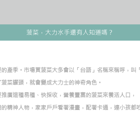
菠菜，大力水手還有人知道嗎？
產季。市場買菠菜大多會以「台語」名稱來稱呼，叫「pue-
了菠菜罐頭，就會變成大力士的神奇角色。
要推廣這種易種、快採收，營養豐富的菠菜來養活人口，
潮的精神人物，家家戶戶看著漫畫，配著卡通，連小孩都