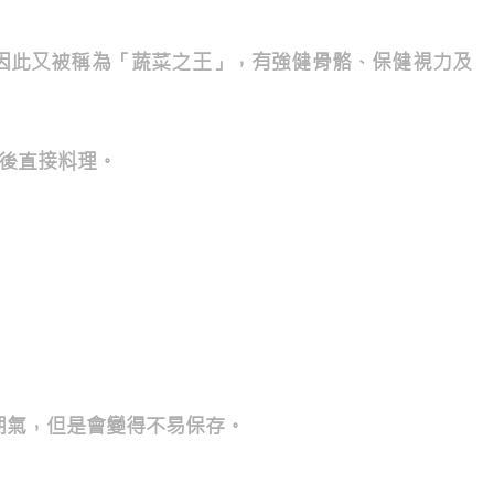
因此又被稱為「蔬菜之王」，有強健骨骼、保健視力及
後直接料理。
朝氣，但是會變得不易保存。