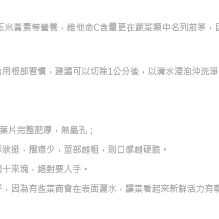
與玉米黃素等營養，維他命C含量更在蔬菜類中名列前茅，
食用根部習慣，建議可以切除1公分後，以清水浸泡沖洗淨
看葉片完整肥厚，無蟲孔；
形狀挺，摺痕少，莖部越粗，則口感越硬脆。
個十來塊，絕對要入手。
好，因為有些菜商會在表面灑水，讓菜看起來新鮮活力有