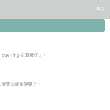
登入
lîng-á 菠薐仔」。
吵著要吃菠菜罐頭了！