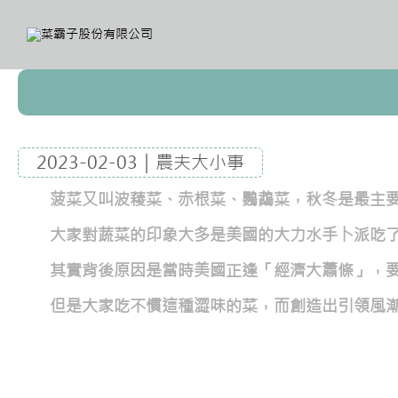
2023-02-03｜農夫大小事
菠菜又叫波薐菜、赤根菜、鸚鵡菜，秋冬是最主要的
大家對蔬菜的印象大多是美國的大力水手卜派吃
其實背後原因是當時美國正逢「經濟大蕭條」，
但是大家吃不慣這種澀味的菜，而創造出引領風