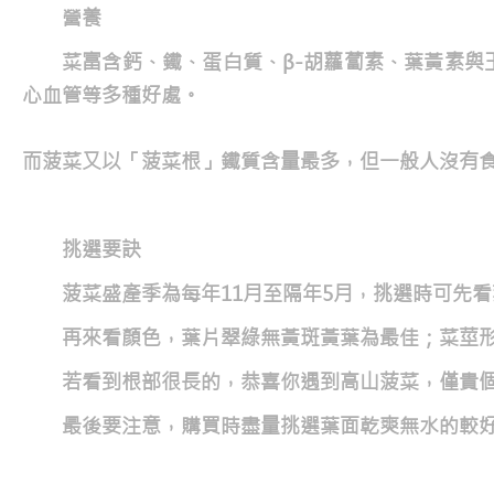
營養
菜富含鈣、鐵、蛋白質、β-胡蘿蔔素、葉黃素
心血管等多種好處。
而菠菜又以「菠菜根」鐵質含量最多，但一般人沒有
挑選要訣
菠菜盛產季為每年11月至隔年5月，挑選時可先
再來看顏色，葉片翠綠無黃斑黃葉為最佳；菜莖
若看到根部很長的，恭喜你遇到高山菠菜，僅貴
最後要注意，購買時盡量挑選葉面乾爽無水的較