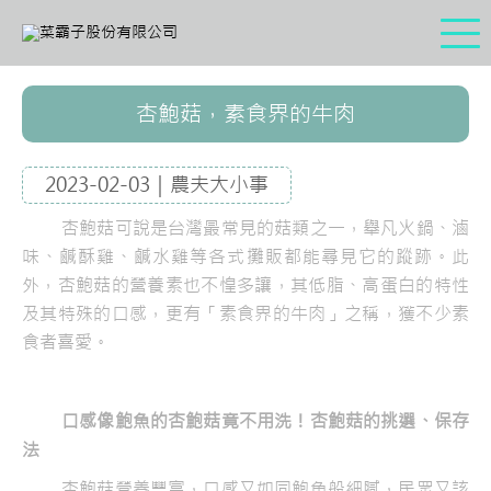
杏鮑菇，素食界的牛肉
2023-02-03｜農夫大小事
杏鮑菇可說是台灣最常見的菇類之一，舉凡火鍋、滷
味、鹹酥雞、鹹水雞等各式攤販都能尋見它的蹤跡。此
外，杏鮑菇的營養素也不惶多讓，其低脂、高蛋白的特性
及其特殊的口感，更有「素食界的牛肉」之稱，獲不少素
食者喜愛。
口感像鮑魚的杏鮑菇竟不用洗！杏鮑菇的挑選、保存
法
杏鮑菇營養豐富，口感又如同鮑魚般細膩，民眾又該