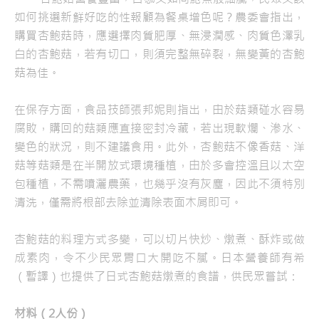
如何挑選新鮮好吃的性報顧為餐桌增色呢？農委會指出，
購買杏鮑菇時，應選擇肉質肥厚、無浸潤感、肉質色澤乳
白的杏鮑菇，若有切口，則須完整無碎裂，無變黃的杏鮑
菇為佳。
在保存方面，食品技師張邦妮則指出，由於菇類碰水容易
腐敗，購回的菇類應直接密封冷藏，若出現軟爛、滲水、
變色的狀況，則不建議食用。此外，杏鮑菇不像香菇、洋
菇等菇類是在半開放式環境種植，由於多會控溫且以太空
包種植，不需噴灑農藥，也幾乎沒有灰塵，因此不須特別
清洗，僅需將根部去除並清除表面木屑即可。
杏鮑菇的料理方式多變，可以切片快炒、燉煮、酥炸或做
成素肉，令不少民眾胃口大開吃不膩。日本營養師有希
（暫譯）也提供了日式杏鮑菇燉煮的食譜，供民眾嘗試：
材料（2人份）