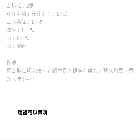
杏鮑菇：2根
辣芥末醬（黃芥末）：1小匙
日式醬油：1小匙
味醂：1小匙
酒：1小匙
水：80ml
作法
將杏鮑菇切塊後，在鍋中倒入調味料與水，弱火燉煮，煮
到入味即可。
這裡可以買唷