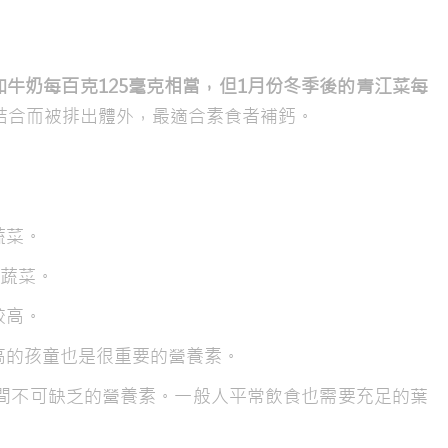
和牛奶每百克125毫克相當，但1月份冬季後的青江菜每
結合而被排出體外，最適合素食者補鈣。
蔬菜。
的蔬菜。
較高。
高的孩童也是很重要的營養素。
間不可缺乏的營養素。一般人平常飲食也需要充足的葉