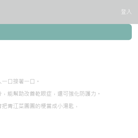
登入
人一口接著一口。
分，能幫助改善乾眼症，還可強化防護力。
會把青江菜圓圓的梗當成小湯匙，