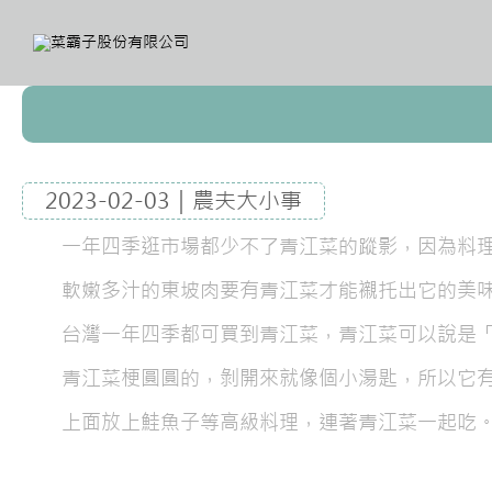
2023-02-03｜農夫大小事
一年四季逛市場都少不了青江菜的蹤影，因為料
軟嫩多汁的東坡肉要有青江菜才能襯托出它的美
台灣一年四季都可買到青江菜，青江菜可以說是
青江菜梗圓圓的，剝開來就像個小湯匙，所以它
上面放上鮭魚子等高級料理，連著青江菜一起吃