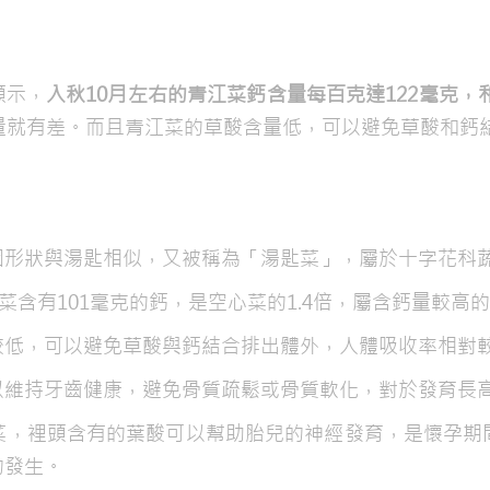
顯示，
入秋10月左右的青江菜鈣含量每百克達122毫克，
量就有差。而且青江菜的草酸含量低，可以避免草酸和鈣
因形狀與湯匙相似，又被稱為「湯匙菜」，屬於十字花科
菜含有101毫克的鈣，是空心菜的1.4倍，屬含鈣量較高
較低，可以避免草酸與鈣結合排出體外，人體吸收率相對
以維持牙齒健康，避免骨質疏鬆或骨質軟化，對於發育長
菜，裡頭含有的葉酸可以幫助胎兒的神經發育，是懷孕期
的發生。