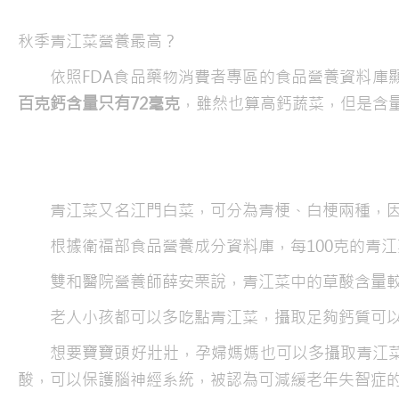
秋季青江菜營養最高？
依照FDA食品藥物消費者專區的食品營養資料庫
百克鈣含量只有72毫克
，雖然也算高鈣蔬菜，但是含
青江菜又名江門白菜，可分為青梗、白梗兩種，
根據衛福部食品營養成分資料庫，每100克的青江
雙和醫院營養師薛安栗說，青江菜中的草酸含量
老人小孩都可以多吃點青江菜，攝取足夠鈣質可
想要寶寶頭好壯壯，孕婦媽媽也可以多攝取青江
酸，可以保護腦神經系統，被認為可減緩老年失智症