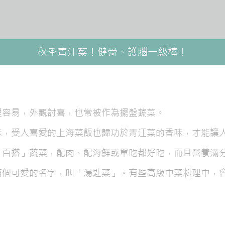
秋季青江菜！健骨、護腦一級棒！
理容易，外觀討喜，也常被作為擺盤蔬菜。
味，受人喜愛的上海菜飯也歸功於青江菜的香味，才能讓
「百搭」蔬菜，配肉、配海鮮或單吃都好吃，而且營養滿
有個可愛的名字，叫「湯匙菜」。有些高級中菜料理中，
。